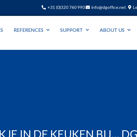
+31 (0)320 760 990
info@dgoffice.net
Le
ES
REFERENCES
SUPPORT
ABOUT US
IJKJE IN DE KEUKEN BIJ… D