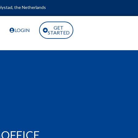
lystad, the Netherlands
GET
LOGIN
STARTED
GOFFICE